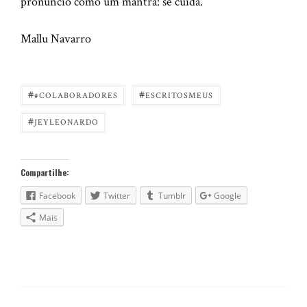
pronuncio como um mantra: se cuida.
Mallu Navarro
#
#
#COLABORADORES
ESCRITOSMEUS
#
JEYLEONARDO
Compartilhe:
Facebook
Twitter
Tumblr
Google
Mais