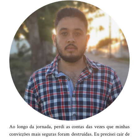
d
e
e
m
a
i
l
Ao longo da jornada, perdi as contas das vezes que minhas
convicções mais seguras foram destruídas. Eu precisei cair de