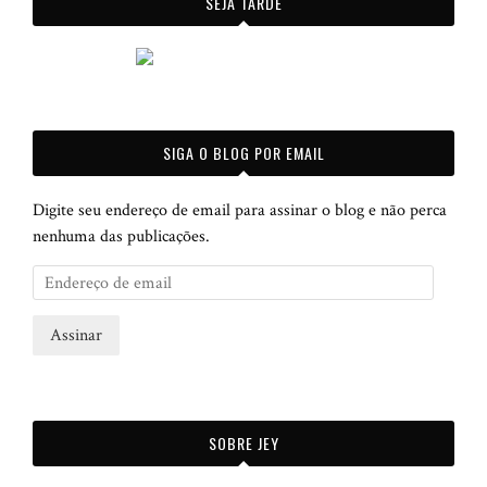
SEJA TARDE
SIGA O BLOG POR EMAIL
Digite seu endereço de email para assinar o blog e não perca
nenhuma das publicações.
E
n
d
e
r
e
ç
SOBRE JEY
o