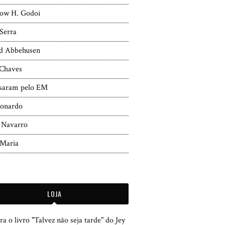
ow H. Godoi
Serra
d Abbehusen
 Chaves
ssaram pelo EM
eonardo
 Navarro
 Maria
LOJA
a o livro "Talvez não seja tarde" do Jey