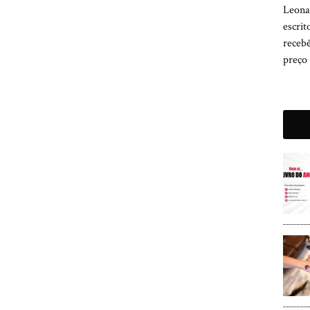
Leona
escri
receb
preço