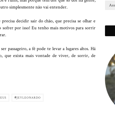
s e ruins, mas porquê tem dor que só dói na gente,
d
outro simplesmente não vai entender.
e
r
recisa decidir sair do chão, que precisa se olhar e
e
o sofrer por isso! Eu tenho mais motivos para sorrir
ç
rar.
o
d
er passageiro, a fé pode te levar a lugares altos. Há
e
, que exista mais vontade de viver, de sorrir, de
e
m
a
i
l
#
MEUS
JEYLEONARDO