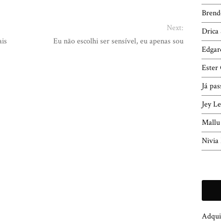
Brend
Next:
Drica 
ais
Eu não escolhi ser sensível, eu apenas sou
Edgar
Ester
Já pa
Jey L
Mallu
Nivia
Adquir