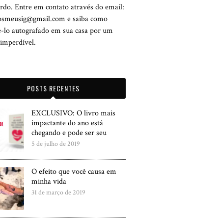
rdo. Entre em contato através do email:
tosmeusig@gmail.com e saiba como
ê-lo autografado em sua casa por um
 imperdível.
POSTS RECENTES
EXCLUSIVO: O livro mais
impactante do ano está
chegando e pode ser seu
5 de julho de 2019
O efeito que você causa em
minha vida
31 de março de 2019