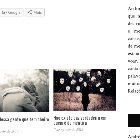
Ao lon
Google
Mais
que m
destru
e me 
conse
de me
estan
voar.
conta
palav
muito
Relaçõ
Não existe paz verdadeira em
dessa gente que tem cheiro
quem é de mentira
7 de agosto de 2016
osto de 2016
André